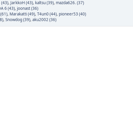
 (43)
,
JarkkoH (43)
,
kaltsu (39)
,
mazda626. (37)
 6 (43)
,
joonast (36)
(61)
,
Marakatti (49)
,
T4un0 (44)
,
pioneer53 (40)
8)
,
Snowdog (39)
,
aku2002 (36)