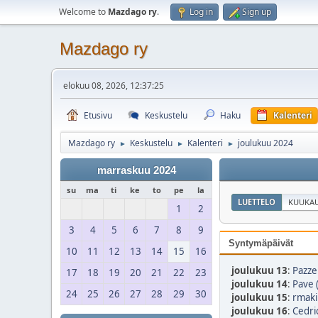
Welcome to
Mazdago ry
.
Log in
Sign up
Mazdago ry
elokuu 08, 2026, 12:37:25
Etusivu
Keskustelu
Haku
Kalenteri
Mazdago ry
Keskustelu
Kalenteri
joulukuu 2024
►
►
►
marraskuu 2024
su
ma
ti
ke
to
pe
la
LUETTELO
KUUKAU
1
2
3
4
5
6
7
8
9
Syntymäpäivät
10
11
12
13
14
15
16
joulukuu 13
:
Pazze
17
18
19
20
21
22
23
joulukuu 14
:
Pave 
24
25
26
27
28
29
30
joulukuu 15
:
rmaki
joulukuu 16
:
Cedri