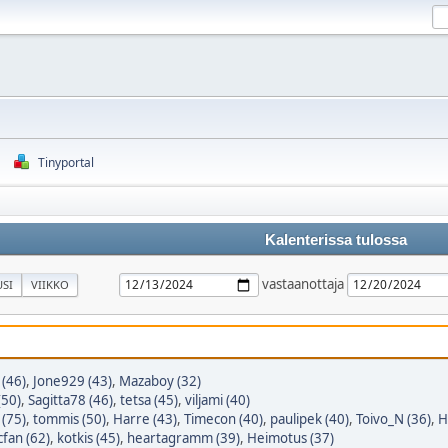
Tinyportal
Kalenterissa tulossa
vastaanottaja
SI
VIIKKO
 (46)
,
Jone929 (43)
,
Mazaboy (32)
(50)
,
Sagitta78 (46)
,
tetsa (45)
,
viljami (40)
 (75)
,
tommis (50)
,
Harre (43)
,
Timecon (40)
,
paulipek (40)
,
Toivo_N (36)
,
H
cfan (62)
,
kotkis (45)
,
heartagramm (39)
,
Heimotus (37)