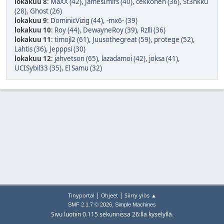
lokakuu 8
:
MaXX (42)
,
JamesImifs (40)
,
cekkonen (36)
,
St3nkku
(28)
,
Ghost (26)
lokakuu 9
:
DominicVizig (44)
,
-mx6- (39)
lokakuu 10
:
Roy (44)
,
DewayneRoy (39)
,
Rzlli (36)
lokakuu 11
:
timojl2 (61)
,
Juusothegreat (59)
,
protege (52)
,
Lahtis (36)
,
Jepppsi (30)
lokakuu 12
:
jahvetson (65)
,
lazadamoi (42)
,
joksa (41)
,
UCISybil33 (35)
,
El Samu (32)
|
|
Tinyportal
Ohjeet
Siirry ylös ▲
,
SMF 2.1.7 © 2026
Simple Machines
Sivu luotiin 0.115 sekunnissa 26:lla kyselyllä.