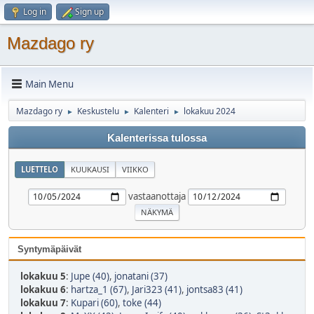
Log in
Sign up
Mazdago ry
Main Menu
Mazdago ry
Keskustelu
Kalenteri
lokakuu 2024
►
►
►
Kalenterissa tulossa
LUETTELO
KUUKAUSI
VIIKKO
vastaanottaja
Syntymäpäivät
lokakuu 5
:
Jupe (40)
,
jonatani (37)
lokakuu 6
:
hartza_1 (67)
,
Jari323 (41)
,
jontsa83 (41)
lokakuu 7
:
Kupari (60)
,
toke (44)