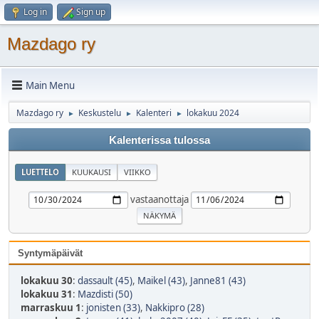
Log in
Sign up
Mazdago ry
Main Menu
Mazdago ry
Keskustelu
Kalenteri
lokakuu 2024
►
►
►
Kalenterissa tulossa
LUETTELO
KUUKAUSI
VIIKKO
vastaanottaja
Syntymäpäivät
lokakuu 30
:
dassault (45)
,
Maikel (43)
,
Janne81 (43)
lokakuu 31
:
Mazdisti (50)
marraskuu 1
:
jonisten (33)
,
Nakkipro (28)