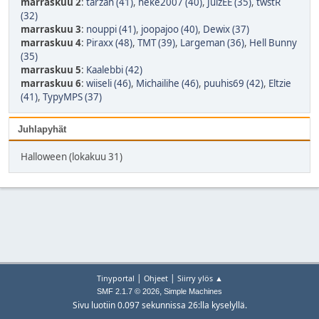
marraskuu 2
:
tarzan (41)
,
heke2007 (40)
,
JuizEE (35)
,
twstR
(32)
marraskuu 3
:
nouppi (41)
,
joopajoo (40)
,
Dewix (37)
marraskuu 4
:
Piraxx (48)
,
TMT (39)
,
Largeman (36)
,
Hell Bunny
(35)
marraskuu 5
:
Kaalebbi (42)
marraskuu 6
:
wiiseli (46)
,
Michailihe (46)
,
puuhis69 (42)
,
Eltzie
(41)
,
TypyMPS (37)
Juhlapyhät
Halloween (lokakuu 31)
|
|
Tinyportal
Ohjeet
Siirry ylös ▲
,
SMF 2.1.7 © 2026
Simple Machines
Sivu luotiin 0.097 sekunnissa 26:lla kyselyllä.