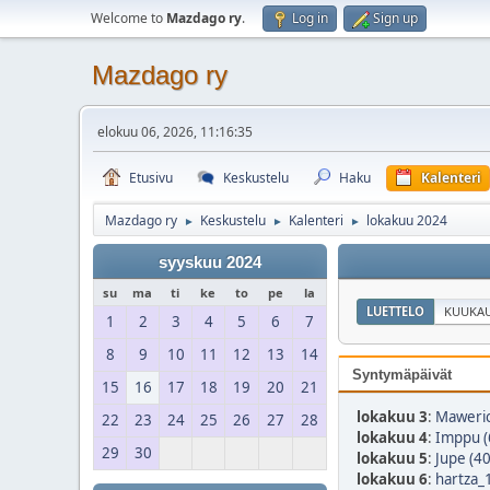
Welcome to
Mazdago ry
.
Log in
Sign up
Mazdago ry
elokuu 06, 2026, 11:16:35
Etusivu
Keskustelu
Haku
Kalenteri
Mazdago ry
Keskustelu
Kalenteri
lokakuu 2024
►
►
►
syyskuu 2024
su
ma
ti
ke
to
pe
la
LUETTELO
KUUKAU
1
2
3
4
5
6
7
8
9
10
11
12
13
14
Syntymäpäivät
15
16
17
18
19
20
21
lokakuu 3
:
Maweric
22
23
24
25
26
27
28
lokakuu 4
:
Imppu (
29
30
lokakuu 5
:
Jupe (40
lokakuu 6
:
hartza_1