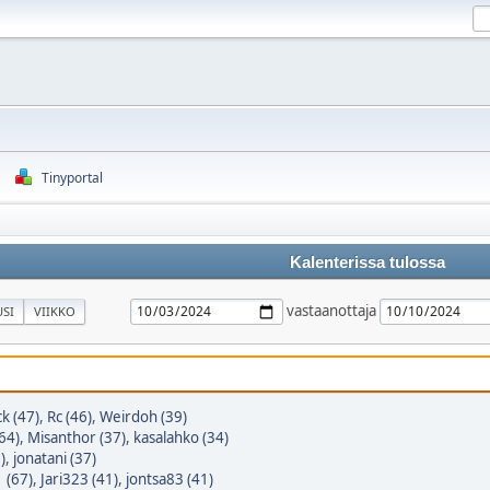
Tinyportal
Kalenterissa tulossa
vastaanottaja
SI
VIIKKO
k (47)
,
Rc (46)
,
Weirdoh (39)
64)
,
Misanthor (37)
,
kasalahko (34)
)
,
jonatani (37)
 (67)
,
Jari323 (41)
,
jontsa83 (41)