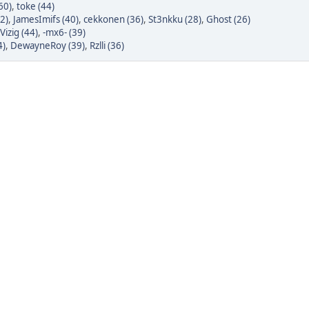
60)
,
toke (44)
2)
,
JamesImifs (40)
,
cekkonen (36)
,
St3nkku (28)
,
Ghost (26)
izig (44)
,
-mx6- (39)
4)
,
DewayneRoy (39)
,
Rzlli (36)