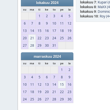
lokakuu 7
:
Kupari (
lokakuu 2024
lokakuu 8
:
MaXX (4
su
ma
ti
ke
to
pe
la
lokakuu 9
:
DominicV
1
2
3
4
5
lokakuu 10
:
Roy (4
6
7
8
9
10
11
12
13
14
15
16
17
18
19
20
21
22
23
24
25
26
27
28
29
30
31
marraskuu 2024
su
ma
ti
ke
to
pe
la
1
2
3
4
5
6
7
8
9
10
11
12
13
14
15
16
17
18
19
20
21
22
23
24
25
26
27
28
29
30