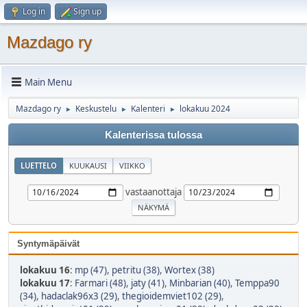
Log in
Sign up
Mazdago ry
Main Menu
Mazdago ry
Keskustelu
Kalenteri
lokakuu 2024
►
►
►
Kalenterissa tulossa
LUETTELO
KUUKAUSI
VIIKKO
vastaanottaja
Syntymäpäivät
lokakuu 16
:
mp (47)
,
petritu (38)
,
Wortex (38)
lokakuu 17
:
Farmari (48)
,
jaty (41)
,
Minbarian (40)
,
Temppa90
(34)
,
hadaclak96x3 (29)
,
thegioidemviet102 (29)
,