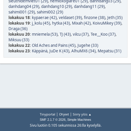
sieuthidemviet01 (29)
,
nemloxogiare01 (29)
,
danhdang03 (29)
,
danhdang04 (29)
,
danhdang10 (29)
,
danhdang11 (29)
,
sahimi001 (29)
,
sahimi002 (29)
lokakuu 18
:
kypaerae (42)
,
veldaset (39)
,
finzone (38)
,
Jeth (35)
lokakuu 19
:
j_kolu (45)
,
hytka (43)
,
Mixah (42)
,
KoivuMikey (39)
,
Draga (36)
lokakuu 20
:
mniemela (53)
,
TJ (43)
,
vilcu (37)
,
Tee__Koo (37)
,
Miksuu (33)
lokakuu 22
:
Old Aches and Pains (45)
,
Jugehe (33)
lokakuu 23
:
Käppänä
,
JuDe K (43)
,
AlhuMX6 (34)
,
Mepatsu (31)
|
|
Tinyportal
Ohjeet
Siirry ylös ▲
,
SMF 2.1.7 © 2026
Simple Machines
Sivu luotiin 0.105 sekunnissa 26:lla kyselyllä.