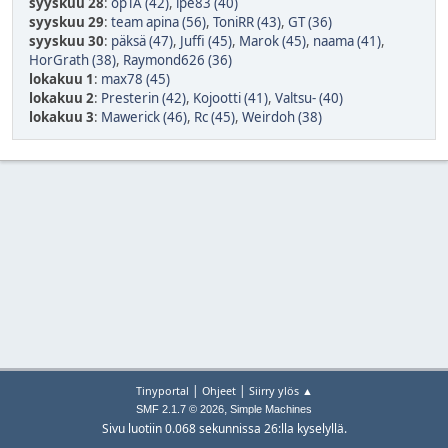
syyskuu 28
:
opTA (42)
,
ipe83 (40)
syyskuu 29
:
team apina (56)
,
ToniRR (43)
,
GT (36)
syyskuu 30
:
päksä (47)
,
Juffi (45)
,
Marok (45)
,
naama (41)
,
HorGrath (38)
,
Raymond626 (36)
lokakuu 1
:
max78 (45)
lokakuu 2
:
Presterin (42)
,
Kojootti (41)
,
Valtsu- (40)
lokakuu 3
:
Mawerick (46)
,
Rc (45)
,
Weirdoh (38)
|
|
Tinyportal
Ohjeet
Siirry ylös ▲
,
SMF 2.1.7 © 2026
Simple Machines
Sivu luotiin 0.068 sekunnissa 26:lla kyselyllä.