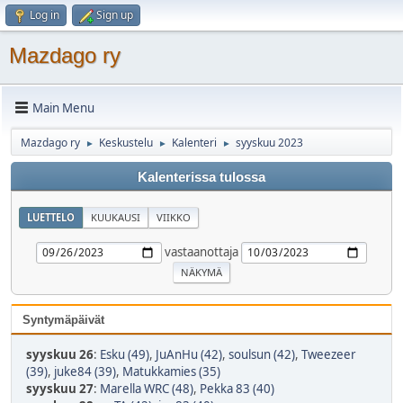
Log in
Sign up
Mazdago ry
Main Menu
Mazdago ry
Keskustelu
Kalenteri
syyskuu 2023
►
►
►
Kalenterissa tulossa
LUETTELO
KUUKAUSI
VIIKKO
vastaanottaja
Syntymäpäivät
syyskuu 26
:
Esku (49)
,
JuAnHu (42)
,
soulsun (42)
,
Tweezeer
(39)
,
juke84 (39)
,
Matukkamies (35)
syyskuu 27
:
Marella WRC (48)
,
Pekka 83 (40)