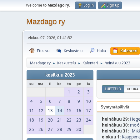
Welcome to
Mazdago ry
.
Log in
Sign up
Mazdago ry
elokuu 07, 2026, 01:41:52
Etusivu
Keskustelu
Haku
Kalenteri
Mazdago ry
Keskustelu
Kalenteri
heinäkuu 2023
►
►
►
kesäkuu 2023
su
ma
ti
ke
to
pe
la
LUETTELO
KUUKAU
1
2
3
4
5
6
7
8
9
10
Syntymäpäivät
11
12
13
14
15
16
17
heinäkuu 29
:
Hege
18
19
20
21
22
23
24
heinäkuu 30
:
mx-6
25
26
27
28
29
30
heinäkuu 31
:
_Mikk
elokuu 1
:
Kaappima