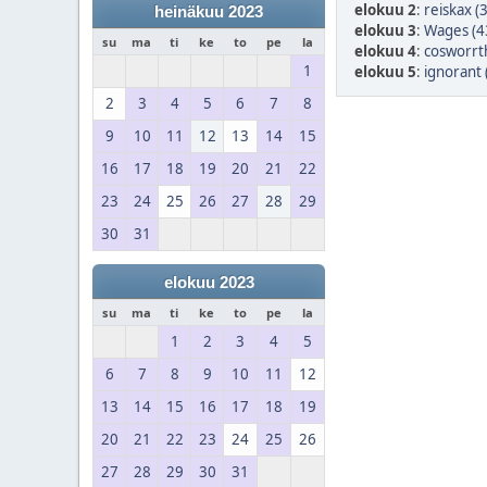
elokuu 2
:
reiskax (
heinäkuu 2023
elokuu 3
:
Wages (4
su
ma
ti
ke
to
pe
la
elokuu 4
:
cosworrt
1
elokuu 5
:
ignorant 
2
3
4
5
6
7
8
9
10
11
12
13
14
15
16
17
18
19
20
21
22
23
24
25
26
27
28
29
30
31
elokuu 2023
su
ma
ti
ke
to
pe
la
1
2
3
4
5
6
7
8
9
10
11
12
13
14
15
16
17
18
19
20
21
22
23
24
25
26
27
28
29
30
31