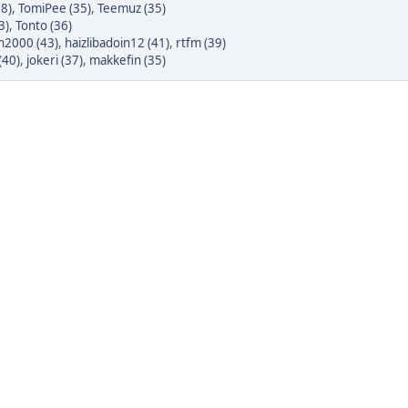
38)
,
TomiPee (35)
,
Teemuz (35)
3)
,
Tonto (36)
h2000 (43)
,
haizlibadoin12 (41)
,
rtfm (39)
(40)
,
jokeri (37)
,
makkefin (35)