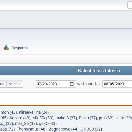
Tinyportal
Kalenterissa tulossa
vastaanottaja
SI
VIIKKO
mon (43)
,
Kiiraeveliina (24)
 (45)
,
Kozard (43)
,
MX-SIX (39)
,
make-3 (37)
,
Polku (37)
,
jmk (32)
,
seifer294
o_ (37)
,
msa_86 (37)
,
gERO (33)
zda (72)
,
Thomasmus (48)
,
Bogdanowo (44)
,
SJK 300 (32)