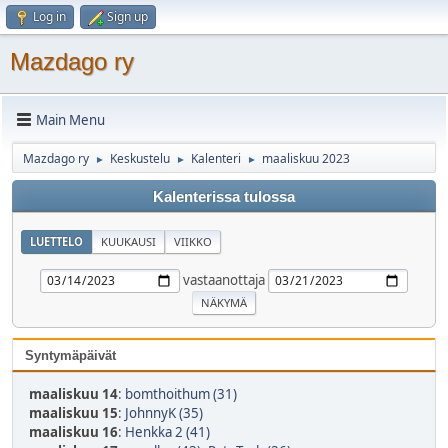
Log in
Sign up
Mazdago ry
Main Menu
Mazdago ry
Keskustelu
Kalenteri
maaliskuu 2023
►
►
►
Kalenterissa tulossa
LUETTELO
KUUKAUSI
VIIKKO
vastaanottaja
Syntymäpäivät
maaliskuu 14
:
bomthoithum (31)
maaliskuu 15
:
JohnnyK (35)
maaliskuu 16
:
Henkka 2 (41)