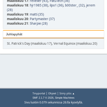
maaliskuu 17
:
reveller (43)
,
PatuTech (36)
maaliskuu 18
:
hjr1985 (38)
,
ilpo1 (36)
,
b00ster_ (32)
,
jerem
(28)
maaliskuu 19
:
matti (35)
maaliskuu 20
:
Partymaster (37)
maaliskuu 21
:
Sharpie (28)
Juhlapyhät
St. Patrick's Day (maaliskuu 17), Vernal Equinox (maaliskuu 20)
|
|
Tinyportal
Ohjeet
Siirry ylös ▲
,
SMF 2.1.7 © 2026
Simple Machines
Sivu luotiin 0.079 sekunnissa 26:lla kyselyllä.