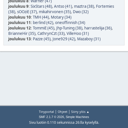
joulukuu 8
:
Warner (47)
joulukuu 9
:
SixStars (48)
,
Antso (41)
,
maztra (38)
,
Fortemies
(38)
,
sOOziE (37)
,
mikahirvonen (35)
,
Dwo (32)
joulukuu 10
:
TMH (44)
,
Motary (34)
joulukuu 11
:
berlind (42)
,
oneoffinnish (34)
joulukuu 12
:
TommiE (45)
,
Jhp-Tuning (38)
,
harrastelija (36)
,
BrianneHir (35)
,
CathrynCzt (33)
,
VilleHoo (31)
joulukuu 13
:
Pazze (45)
,
Jone929 (42)
,
Mazaboy (31)
|
|
Tinyportal
Ohjeet
Siirry ylös ▲
,
SMF 2.1.7 © 2026
Simple Machines
Sivu luotiin 0.110 sekunnissa 26:lla kyselyllä.