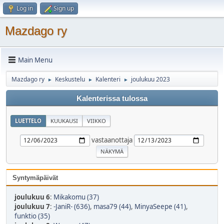
Log in
Sign up
Mazdago ry
Main Menu
Mazdago ry
Keskustelu
Kalenteri
joulukuu 2023
►
►
►
Kalenterissa tulossa
LUETTELO
KUUKAUSI
VIIKKO
vastaanottaja
Syntymäpäivät
joulukuu 6
:
Mikakomu (37)
joulukuu 7
:
-JaniR- (636)
,
masa79 (44)
,
MinyaSeepe (41)
,
funktio (35)