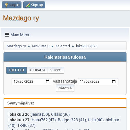
Log in
Sign up
Mazdago ry
Main Menu
Mazdago ry
Keskustelu
Kalenteri
lokakuu 2023
►
►
►
Kalenterissa tulossa
LUETTELO
KUUKAUSI
VIIKKO
vastaanottaja
Syntymäpäivät
lokakuu 26
:
Jaana (50)
,
Cilkkis (36)
lokakuu 27
:
Haba762 (47)
,
Badger323 (41)
,
tellu (40)
,
blobbari
(40)
,
TR-86 (37)