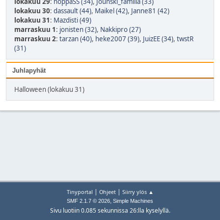
lokakuu 29
:
noppaSS (34)
,
Jounski_familia (33)
lokakuu 30
:
dassault (44)
,
Maikel (42)
,
Janne81 (42)
lokakuu 31
:
Mazdisti (49)
marraskuu 1
:
jonisten (32)
,
Nakkipro (27)
marraskuu 2
:
tarzan (40)
,
heke2007 (39)
,
JuizEE (34)
,
twstR
(31)
Juhlapyhät
Halloween (lokakuu 31)
|
|
Tinyportal
Ohjeet
Siirry ylös ▲
,
SMF 2.1.7 © 2026
Simple Machines
Sivu luotiin 0.085 sekunnissa 26:lla kyselyllä.