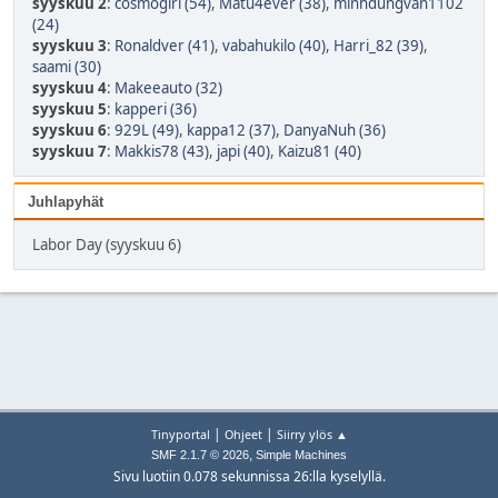
syyskuu 2
:
cosmogirl (54)
,
Matu4ever (38)
,
minhdungvan1102
(24)
syyskuu 3
:
Ronaldver (41)
,
vabahukilo (40)
,
Harri_82 (39)
,
saami (30)
syyskuu 4
:
Makeeauto (32)
syyskuu 5
:
kapperi (36)
syyskuu 6
:
929L (49)
,
kappa12 (37)
,
DanyaNuh (36)
syyskuu 7
:
Makkis78 (43)
,
japi (40)
,
Kaizu81 (40)
Juhlapyhät
Labor Day (syyskuu 6)
|
|
Tinyportal
Ohjeet
Siirry ylös ▲
,
SMF 2.1.7 © 2026
Simple Machines
Sivu luotiin 0.078 sekunnissa 26:lla kyselyllä.