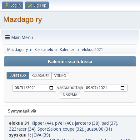
Log in
Sign up
Mazdago ry
Main Menu
Mazdago ry
Keskustelu
Kalenteri
elokuu 2021
►
►
►
Kalenterissa tulossa
LUETTELO
KUUKAUSI
VIIKKO
vastaanottaja
Syntymäpäivät
elokuu 31
:
Kipper (44)
,
pVeli (40)
,
jarotero (38)
,
pad (37)
,
323racer (34)
,
SportSaloon_coupe (32)
,
Juuzou90 (31)
syyskuu 1
:
JOVA (39)