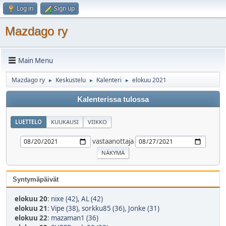
Log in
Sign up
Mazdago ry
Main Menu
Mazdago ry
Keskustelu
Kalenteri
elokuu 2021
►
►
►
Kalenterissa tulossa
LUETTELO
KUUKAUSI
VIIKKO
vastaanottaja
Syntymäpäivät
elokuu 20
:
nixe (42)
,
AL (42)
elokuu 21
:
Vipe (38)
,
sorkku85 (36)
,
Jonke (31)
elokuu 22
:
mazaman1 (36)