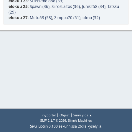
elokuu 23
:
SUPERmelo88 (33)
elokuu 25
:
Spawn (36)
,
SiirosLaitos (36)
,
Juhis258 (34)
,
Tatsku
(29)
elokuu 27
:
Metu53 (58)
,
Zimppa70 (51)
,
cilmo (32)
|
|
Tinyportal
Ohjeet
Siirry ylös ▲
,
SMF 2.1.7 © 2026
Simple Machines
Sivu luotiin 0.100 sekunnissa 26:lla kyselyllä.