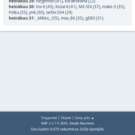
heinäkuu 29
:
Hegemon (41)
,
Kiiraeveliina (22)
heinäkuu 30
:
mx-6 (43)
,
Kozard (41)
,
MX-SIX (37)
,
make-3 (35)
,
Polku (35)
,
jmk (30)
,
seifer294 (29)
heinäkuu 31
:
_Mikko_ (35)
,
msa_86 (35)
,
gERO (31)
|
|
Tinyportal
Ohjeet
Siirry ylös ▲
,
SMF 2.1.7 © 2026
Simple Machines
Sivu luotiin 0.070 sekunnissa 26:lla kyselyllä.