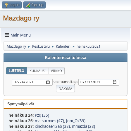
Log in
Sign up
Mazdago ry
Main Menu
Mazdago ry
Keskustelu
Kalenteri
heinäkuu 2021
►
►
►
Kalenterissa tulossa
LUETTELO
KUUKAUSI
VIIKKO
vastaanottaja
Syntymäpäivät
heinäkuu 24
:
Pzq (35)
heinäkuu 26
:
matsui mies (47)
,
Joni_O (39)
heinäkuu 27
:
xinchaoae12ab (38)
,
mmazda (28)