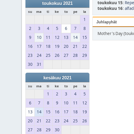
toukokuu 15
:
Repe
toukokuu 2021
toukokuu 16
:
alfad
su
ma
ti
ke
to
pe
la
1
Juhlapyhät
2
3
4
5
6
7
8
Mother's Day (touk
9
10
11
12
13
14
15
16
17
18
19
20
21
22
23
24
25
26
27
28
29
30
31
kesäkuu 2021
su
ma
ti
ke
to
pe
la
1
2
3
4
5
6
7
8
9
10
11
12
13
14
15
16
17
18
19
20
21
22
23
24
25
26
27
28
29
30