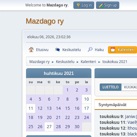
Welcome to
Mazdago ry
.
Log in
Sign up
Mazdago ry
elokuu 06, 2026, 23:02:36
Etusivu
Keskustelu
Haku
Kalenteri
Mazdago ry
Keskustelu
Kalenteri
toukokuu 2021
►
►
►
huhtikuu 2021
su
ma
ti
ke
to
pe
la
LUETTELO
KUUKAU
1
2
3
4
5
6
7
8
9
10
Syntymäpäivät
11
12
13
14
15
16
17
toukokuu 9
:
Janiw 
18
19
20
21
22
23
24
toukokuu 11
:
Vaell
25
26
27
28
29
30
toukokuu 12
:
lthou
toukokuu 13
:
black