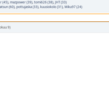
r (45)
,
mazpower (39)
,
tomi626 (38)
,
JHT (33)
atsun (60)
,
pottujaska (33)
,
kuusiokolo (31)
,
Miku97 (24)
okuu 9)