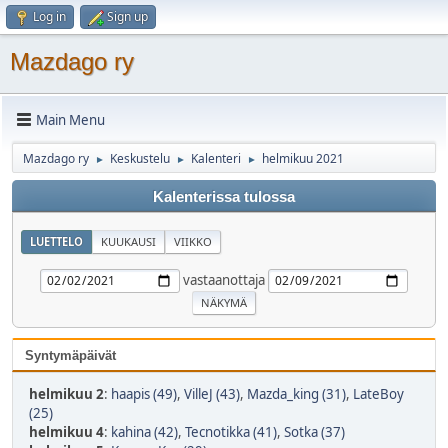
Log in
Sign up
Mazdago ry
Main Menu
Mazdago ry
Keskustelu
Kalenteri
helmikuu 2021
►
►
►
Kalenterissa tulossa
LUETTELO
KUUKAUSI
VIIKKO
vastaanottaja
Syntymäpäivät
helmikuu 2
:
haapis (49)
,
VilleJ (43)
,
Mazda_king (31)
,
LateBoy
(25)
helmikuu 4
:
kahina (42)
,
Tecnotikka (41)
,
Sotka (37)