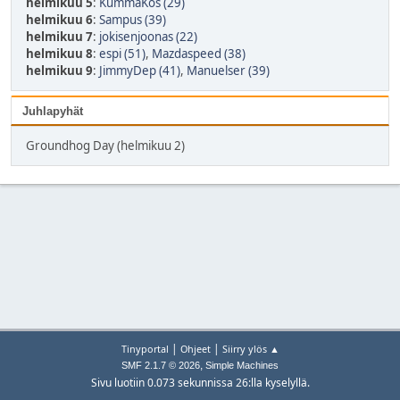
helmikuu 5
:
KummaKos (29)
helmikuu 6
:
Sampus (39)
helmikuu 7
:
jokisenjoonas (22)
helmikuu 8
:
espi (51)
,
Mazdaspeed (38)
helmikuu 9
:
JimmyDep (41)
,
Manuelser (39)
Juhlapyhät
Groundhog Day (helmikuu 2)
|
|
Tinyportal
Ohjeet
Siirry ylös ▲
,
SMF 2.1.7 © 2026
Simple Machines
Sivu luotiin 0.073 sekunnissa 26:lla kyselyllä.