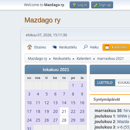
Welcome to
Mazdago ry
.
Log in
Sign up
Mazdago ry
elokuu 07, 2026, 15:11:30
Etusivu
Keskustelu
Haku
Kalenteri
Mazdago ry
Keskustelu
Kalenteri
marraskuu 2021
►
►
►
lokakuu 2021
su
ma
ti
ke
to
pe
la
LUETTELO
KUUKAU
1
2
3
4
5
6
7
8
9
Syntymäpäivät
10
11
12
13
14
15
16
marraskuu 30
:
hir
17
18
19
20
21
22
23
joulukuu 1
:
MiWe (
24
25
26
27
28
29
30
joulukuu 2
:
Mazda 
joulukuu 3
:
v-6 (55
31