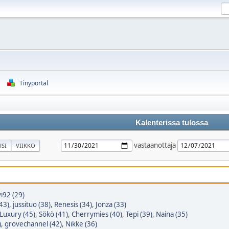
Tinyportal
Kalenterissa tulossa
vastaanottaja
SI
VIIKKO
vi92 (29)
43)
,
jussituo (38)
,
Renesis (34)
,
Jonza (33)
Luxury (45)
,
Sökö (41)
,
Cherrymies (40)
,
Tepi (39)
,
Naina (35)
)
,
grovechannel (42)
,
Nikke (36)