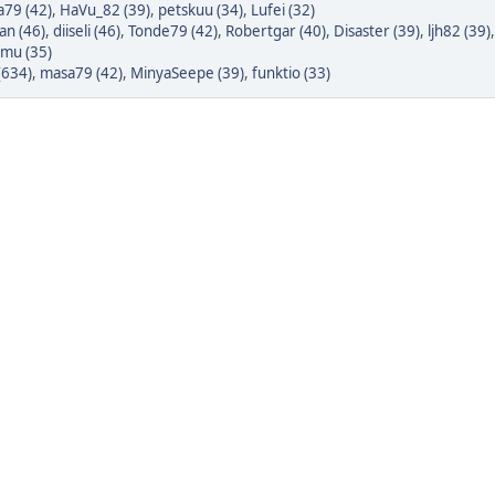
79 (42)
,
HaVu_82 (39)
,
petskuu (34)
,
Lufei (32)
n (46)
,
diiseli (46)
,
Tonde79 (42)
,
Robertgar (40)
,
Disaster (39)
,
ljh82 (39)
mu (35)
 (634)
,
masa79 (42)
,
MinyaSeepe (39)
,
funktio (33)