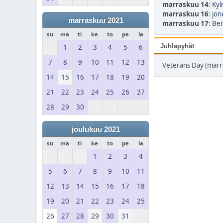
marraskuu 14
:
Kyl
marraskuu 16
:
jon
marraskuu 2021
marraskuu 17
:
Ber
su
ma
ti
ke
to
pe
la
Juhlapyhät
1
2
3
4
5
6
7
8
9
10
11
12
13
Veterans Day (marr
14
15
16
17
18
19
20
21
22
23
24
25
26
27
28
29
30
joulukuu 2021
su
ma
ti
ke
to
pe
la
1
2
3
4
5
6
7
8
9
10
11
12
13
14
15
16
17
18
19
20
21
22
23
24
25
26
27
28
29
30
31