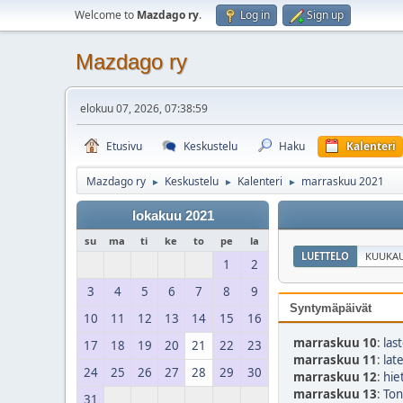
Welcome to
Mazdago ry
.
Log in
Sign up
Mazdago ry
elokuu 07, 2026, 07:38:59
Etusivu
Keskustelu
Haku
Kalenteri
Mazdago ry
Keskustelu
Kalenteri
marraskuu 2021
►
►
►
lokakuu 2021
su
ma
ti
ke
to
pe
la
LUETTELO
KUUKAU
1
2
3
4
5
6
7
8
9
Syntymäpäivät
10
11
12
13
14
15
16
marraskuu 10
:
las
17
18
19
20
21
22
23
marraskuu 11
:
lat
24
25
26
27
28
29
30
marraskuu 12
:
hie
marraskuu 13
:
Ton
31