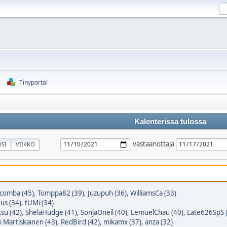
Tinyportal
Kalenterissa tulossa
vastaanottaja
SI
VIIKKO
tcomba (45)
,
Tomppa82 (39)
,
Juzupuh (36)
,
WilliamsCa (33)
eus (34)
,
tUMi (34)
tsu (42)
,
ShelaHudge (41)
,
SonjaOneil (40)
,
LemuelChau (40)
,
Late626SpS 
i Martiskainen (43)
,
RedBird (42)
,
mikamx (37)
,
anza (32)