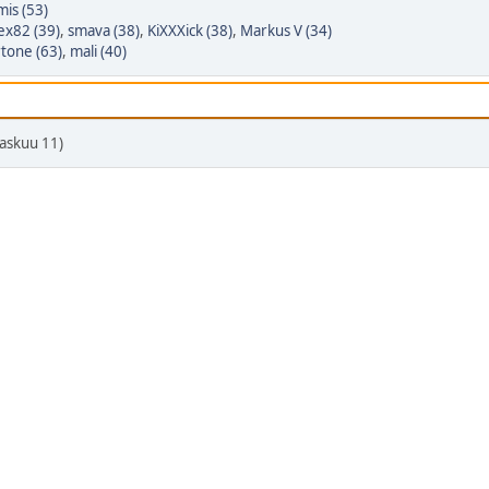
mis (53)
ex82 (39)
,
smava (38)
,
KiXXXick (38)
,
Markus V (34)
tone (63)
,
mali (40)
askuu 11)