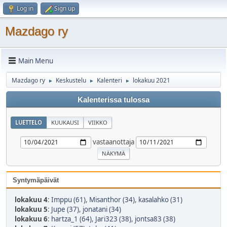
Log in
Sign up
Mazdago ry
Main Menu
Mazdago ry
Keskustelu
Kalenteri
lokakuu 2021
►
►
►
Kalenterissa tulossa
LUETTELO
KUUKAUSI
VIIKKO
vastaanottaja
Syntymäpäivät
lokakuu 4
:
Imppu (61)
,
Misanthor (34)
,
kasalahko (31)
lokakuu 5
:
Jupe (37)
,
jonatani (34)
lokakuu 6
:
hartza_1 (64)
,
Jari323 (38)
,
jontsa83 (38)