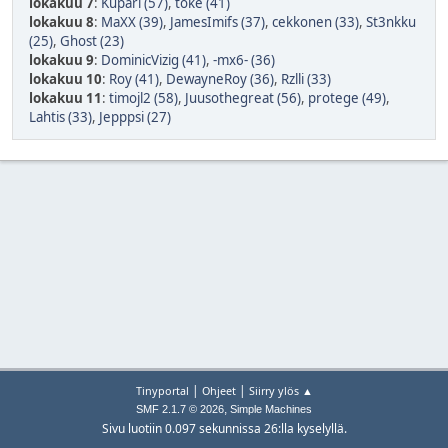
lokakuu 7
:
Kupari (57)
,
toke (41)
lokakuu 8
:
MaXX (39)
,
JamesImifs (37)
,
cekkonen (33)
,
St3nkku
(25)
,
Ghost (23)
lokakuu 9
:
DominicVizig (41)
,
-mx6- (36)
lokakuu 10
:
Roy (41)
,
DewayneRoy (36)
,
Rzlli (33)
lokakuu 11
:
timojl2 (58)
,
Juusothegreat (56)
,
protege (49)
,
Lahtis (33)
,
Jepppsi (27)
|
|
Tinyportal
Ohjeet
Siirry ylös ▲
,
SMF 2.1.7 © 2026
Simple Machines
Sivu luotiin 0.097 sekunnissa 26:lla kyselyllä.