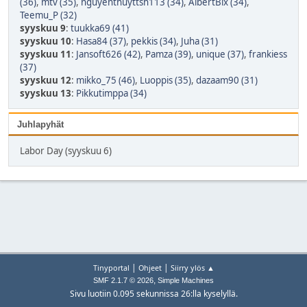
(36)
,
mtv (35)
,
nguyenthuyttsh113 (34)
,
AlbertBix (34)
,
Teemu_P (32)
syyskuu 9
:
tuukka69 (41)
syyskuu 10
:
Hasa84 (37)
,
pekkis (34)
,
Juha (31)
syyskuu 11
:
Jansoft626 (42)
,
Pamza (39)
,
unique (37)
,
frankiess
(37)
syyskuu 12
:
mikko_75 (46)
,
Luoppis (35)
,
dazaam90 (31)
syyskuu 13
:
Pikkutimppa (34)
Juhlapyhät
Labor Day (syyskuu 6)
|
|
Tinyportal
Ohjeet
Siirry ylös ▲
,
SMF 2.1.7 © 2026
Simple Machines
Sivu luotiin 0.095 sekunnissa 26:lla kyselyllä.