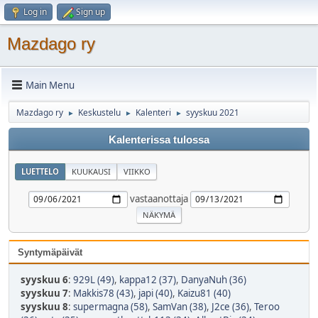
Log in
Sign up
Mazdago ry
Main Menu
Mazdago ry
Keskustelu
Kalenteri
syyskuu 2021
►
►
►
Kalenterissa tulossa
LUETTELO
KUUKAUSI
VIIKKO
vastaanottaja
Syntymäpäivät
syyskuu 6
:
929L (49)
,
kappa12 (37)
,
DanyaNuh (36)
syyskuu 7
:
Makkis78 (43)
,
japi (40)
,
Kaizu81 (40)
syyskuu 8
:
supermagna (58)
,
SamVan (38)
,
J2ce (36)
,
Teroo