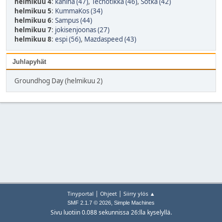
helmikuu 4
:
kahina (47)
,
Tecnotikka (46)
,
Sotka (42)
helmikuu 5
:
KummaKos (34)
helmikuu 6
:
Sampus (44)
helmikuu 7
:
jokisenjoonas (27)
helmikuu 8
:
espi (56)
,
Mazdaspeed (43)
Juhlapyhät
Groundhog Day (helmikuu 2)
|
|
Tinyportal
Ohjeet
Siirry ylös ▲
,
SMF 2.1.7 © 2026
Simple Machines
Sivu luotiin 0.088 sekunnissa 26:lla kyselyllä.