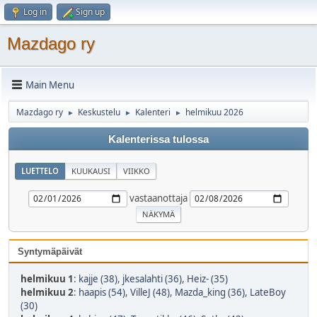
Log in
Sign up
Mazdago ry
Main Menu
Mazdago ry
Keskustelu
Kalenteri
helmikuu 2026
►
►
►
Kalenterissa tulossa
LUETTELO
KUUKAUSI
VIIKKO
vastaanottaja
Syntymäpäivät
helmikuu 1
:
kajje (38)
,
jkesalahti (36)
,
Heiz- (35)
helmikuu 2
:
haapis (54)
,
VilleJ (48)
,
Mazda_king (36)
,
LateBoy
(30)