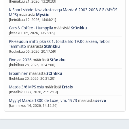
[heinäkuu 21, 2026, 13:20:33]
K-Sport säädettävä alustasarja Mazda 6 2003-2008 GG (MYÖS
MPS)
määrästä
Mystic
[heinäkuu 12, 2026, 14:04:21]
Cars & Coffee - Humppila
määrästä
St3nkku
[kesäkuu 05, 2026, 09:28:16]
PK-seudun miitti joka kk 1. torstai klo 19.00 alkaen, Teboil
Tammisto
määrästä
St3nkku
[toukokuu 06, 2026, 20:17:59]
Finnjae 2026
määrästä
St3nkku
[huhtikuu 28, 2026, 20:43:00]
Eroaminen
määrästä
St3nkku
[huhtikuu 20, 2026, 20:31:20]
Mazda 3/6 MPS osia
määrästä
Ertais
[maaliskuu 27, 2026, 21:12:19]
Myyty! Mazda 1800 de Luxe, vm. 1973
määrästä
serve
[tammikuu 14, 2026, 14:12:26]