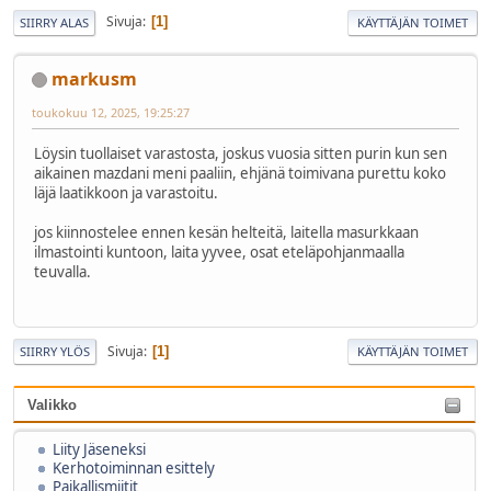
Sivuja
1
SIIRRY ALAS
KÄYTTÄJÄN TOIMET
markusm
toukokuu 12, 2025, 19:25:27
Löysin tuollaiset varastosta, joskus vuosia sitten purin kun sen
aikainen mazdani meni paaliin, ehjänä toimivana purettu koko
läjä laatikkoon ja varastoitu.
jos kiinnostelee ennen kesän helteitä, laitella masurkkaan
ilmastointi kuntoon, laita yyvee, osat eteläpohjanmaalla
teuvalla.
Sivuja
1
SIIRRY YLÖS
KÄYTTÄJÄN TOIMET
Valikko
Liity Jäseneksi
Kerhotoiminnan esittely
Paikallismiitit