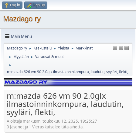
Log in
Sign up
Mazdago ry
Main Menu
Mazdago ry
Keskustelu
Yleistä
Markkinat
►
►
►
Myydään
Varaosat & muut
►
►
►
m:mazda 626 vm 90 2.0glx ilmastoinninkompura, laudutin, syyläri, flekti,
m:mazda 626 vm 90 2.0glx
ilmastoinninkompura, laudutin,
syyläri, flekti,
Aloittaja markusm, toukokuu 12, 2025, 19:25:27
0 Jäsenet ja 1 Vieras katselee tätä aihetta.