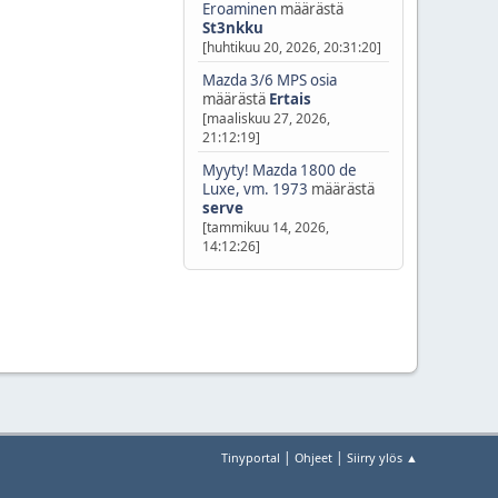
Eroaminen
määrästä
St3nkku
[huhtikuu 20, 2026, 20:31:20]
Mazda 3/6 MPS osia
määrästä
Ertais
[maaliskuu 27, 2026,
21:12:19]
Myyty! Mazda 1800 de
Luxe, vm. 1973
määrästä
serve
[tammikuu 14, 2026,
14:12:26]
|
|
Tinyportal
Ohjeet
Siirry ylös ▲