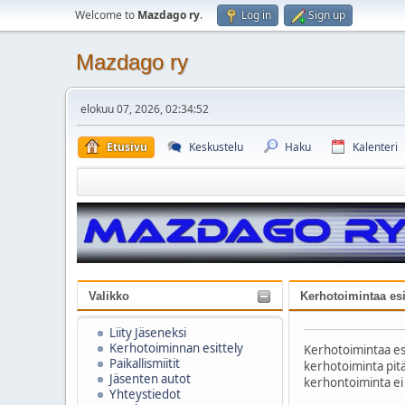
Welcome to
Mazdago ry
.
Log in
Sign up
Mazdago ry
elokuu 07, 2026, 02:34:52
Etusivu
Keskustelu
Haku
Kalenteri
Valikko
Kerhotoimintaa esit
Liity Jäseneksi
Kerhotoiminnan esittely
Kerhotoimintaa esi
Paikallismiitit
kerhotoiminta pitää 
Jäsenten autot
kerhontoiminta ei o
Yhteystiedot