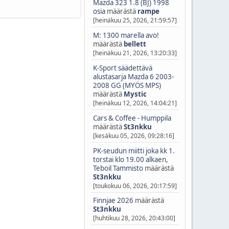
Mazda 323 1.8 (BJ) 1998
osia
määrästä
rampe
[heinäkuu 25, 2026, 21:59:57]
M: 1300 marella avo!
määrästä
bellett
[heinäkuu 21, 2026, 13:20:33]
K-Sport säädettävä
alustasarja Mazda 6 2003-
2008 GG (MYÖS MPS)
määrästä
Mystic
[heinäkuu 12, 2026, 14:04:21]
Cars & Coffee - Humppila
määrästä
St3nkku
[kesäkuu 05, 2026, 09:28:16]
PK-seudun miitti joka kk 1.
torstai klo 19.00 alkaen,
Teboil Tammisto
määrästä
St3nkku
[toukokuu 06, 2026, 20:17:59]
Finnjae 2026
määrästä
St3nkku
[huhtikuu 28, 2026, 20:43:00]