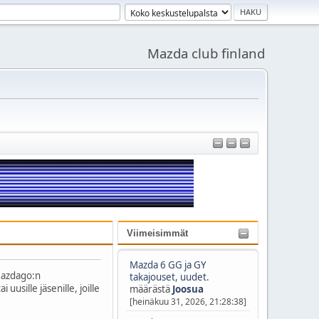
Mazda club finland
Viimeisimmät
Mazda 6 GG ja GY
 Mazdago:n
takajouset, uudet.
 uusille jäsenille, joille
määrästä
Joosua
[heinäkuu 31, 2026, 21:28:38]