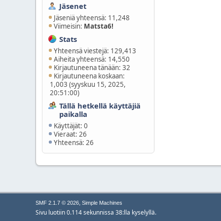
Jäsenet
Jäseniä yhteensä: 11,248
Viimeisin:
Matsta6!
Stats
Yhteensä viestejä: 129,413
Aiheita yhteensä: 14,550
Kirjautuneena tänään: 32
Kirjautuneena koskaan:
1,003 (syyskuu 15, 2025,
20:51:00)
Tällä hetkellä käyttäjiä
paikalla
Käyttäjät: 0
Vieraat: 26
Yhteensä: 26
,
SMF 2.1.7 © 2026
Simple Machines
Sivu luotiin 0.114 sekunnissa 38:lla kyselyllä.