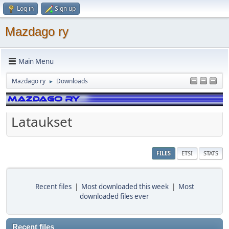
Log in
Sign up
Mazdago ry
Main Menu
Mazdago ry
Downloads
►
Lataukset
FILES
ETSI
STATS
Recent files
|
Most downloaded this week
|
Most
downloaded files ever
Recent files