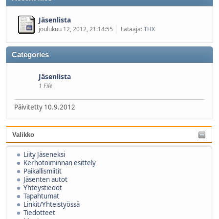
Jäsenlista
joulukuu 12, 2012, 21:14:55
Lataaja:
THX
Categories
Jäsenlista
1 File
Päivitetty 10.9.2012
Valikko
Liity Jäseneksi
Kerhotoiminnan esittely
Paikallismiitit
Jäsenten autot
Yhteystiedot
Tapahtumat
Linkit/Yhteistyössä
Tiedotteet