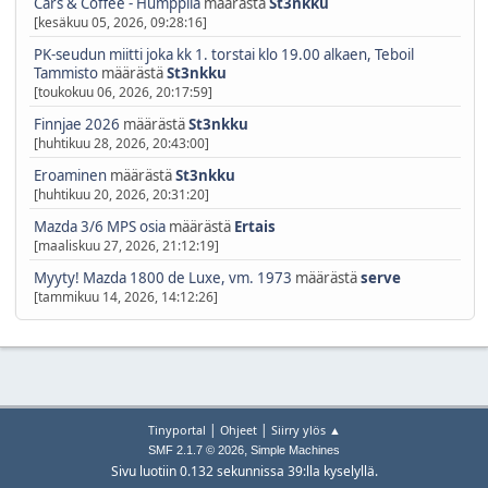
Cars & Coffee - Humppila
määrästä
St3nkku
[kesäkuu 05, 2026, 09:28:16]
PK-seudun miitti joka kk 1. torstai klo 19.00 alkaen, Teboil
Tammisto
määrästä
St3nkku
[toukokuu 06, 2026, 20:17:59]
Finnjae 2026
määrästä
St3nkku
[huhtikuu 28, 2026, 20:43:00]
Eroaminen
määrästä
St3nkku
[huhtikuu 20, 2026, 20:31:20]
Mazda 3/6 MPS osia
määrästä
Ertais
[maaliskuu 27, 2026, 21:12:19]
Myyty! Mazda 1800 de Luxe, vm. 1973
määrästä
serve
[tammikuu 14, 2026, 14:12:26]
|
|
Tinyportal
Ohjeet
Siirry ylös ▲
,
SMF 2.1.7 © 2026
Simple Machines
Sivu luotiin 0.132 sekunnissa 39:lla kyselyllä.