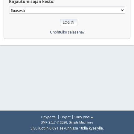
Kirjautumisajan kesto:
Unohtuiko salasana?
|
|
Tinyportal
Ohjeet
Siirry ylös ▲
,
SMF 2.1.7 © 2026
Simple Machines
Sivu luotiin 0.091 sekunnissa 18:lla kyselyllä.