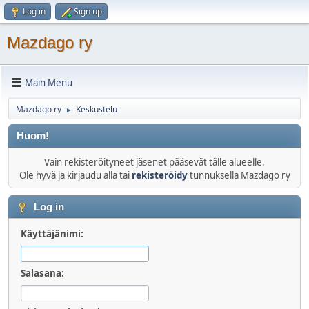
Log in
Sign up
Mazdago ry
Main Menu
Mazdago ry
Keskustelu
►
Huom!
Vain rekisteröityneet jäsenet pääsevät tälle alueelle.
Ole hyvä ja kirjaudu alla tai
rekisteröidy
tunnuksella Mazdago ry
Log in
Käyttäjänimi:
Salasana: