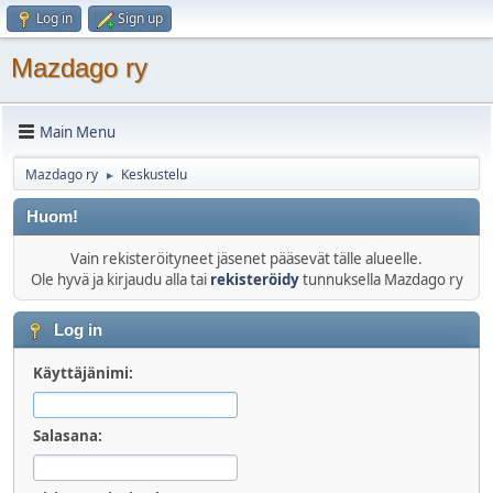
Log in
Sign up
Mazdago ry
Main Menu
Mazdago ry
Keskustelu
►
Huom!
Vain rekisteröityneet jäsenet pääsevät tälle alueelle.
Ole hyvä ja kirjaudu alla tai
rekisteröidy
tunnuksella Mazdago ry
Log in
Käyttäjänimi:
Salasana: