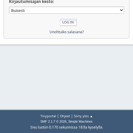
Kirjautumisajan kesto:
Unohtuiko salasana?
|
|
Tinyportal
Ohjeet
Siirry ylös ▲
,
SMF 2.1.7 © 2026
Simple Machines
Sivu luotiin 0.170 sekunnissa 18:lla kyselyllä.