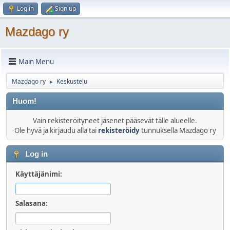
Log in
Sign up
Mazdago ry
Main Menu
Mazdago ry
Keskustelu
►
Huom!
Vain rekisteröityneet jäsenet pääsevät tälle alueelle.
Ole hyvä ja kirjaudu alla tai
rekisteröidy
tunnuksella Mazdago ry
Log in
Käyttäjänimi:
Salasana: