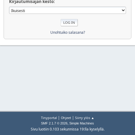
Kirjautumisajan kesto:
Unohtuiko salasana?
|
|
Tinyportal
Ohjeet
Siirry ylös ▲
,
SMF 2.1.7 © 2026
Simple Machines
Sivu luotiin 0.103 sekunnissa 19:lla kyselyllä.