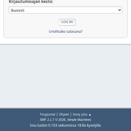
Kirjautumisajan kesto:
Unohtuiko salasana?
|
|
Tinyportal
Ohjeet
Siirry ylös ▲
,
SMF 2.1.7 © 2026
Simple Machines
Sivu luotiin 0.103 sekunnissa 18:lla kyselyllä.