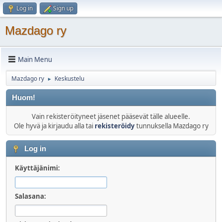
Log in
Sign up
Mazdago ry
Main Menu
Mazdago ry
Keskustelu
►
Huom!
Vain rekisteröityneet jäsenet pääsevät tälle alueelle.
Ole hyvä ja kirjaudu alla tai
rekisteröidy
tunnuksella Mazdago ry
Log in
Käyttäjänimi:
Salasana: