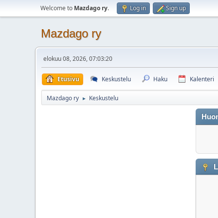
Welcome to
Mazdago ry
.
Log in
Sign up
Mazdago ry
elokuu 08, 2026, 07:03:20
Etusivu
Keskustelu
Haku
Kalenteri
Mazdago ry
Keskustelu
►
Huo
L