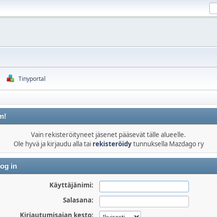
Tinyportal
m!
Vain rekisteröityneet jäsenet pääsevät tälle alueelle.
Ole hyvä ja kirjaudu alla tai
rekisteröidy
tunnuksella Mazdago ry
og in
Käyttäjänimi:
Salasana:
Kirjautumisajan kesto: