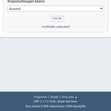
Kirjautumisajan kesto:
Unohtuiko salasana?
|
|
Tinyportal
Ohjeet
Siirry ylös ▲
,
SMF 2.1.7 © 2026
Simple Machines
Sivu luotiin 0.098 sekunnissa 18:lla kyselyllä.