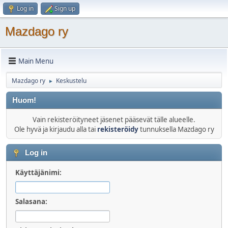
Log in
Sign up
Mazdago ry
Main Menu
Mazdago ry
Keskustelu
►
Huom!
Vain rekisteröityneet jäsenet pääsevät tälle alueelle.
Ole hyvä ja kirjaudu alla tai
rekisteröidy
tunnuksella Mazdago ry
Log in
Käyttäjänimi:
Salasana: