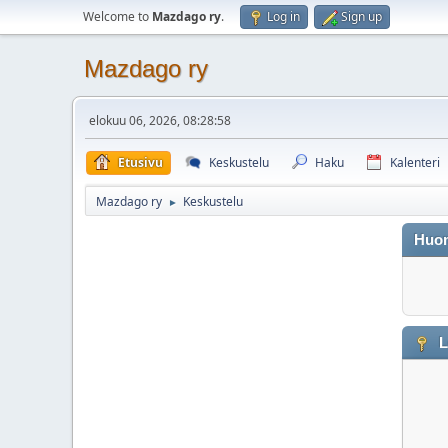
Welcome to
Mazdago ry
.
Log in
Sign up
Mazdago ry
elokuu 06, 2026, 08:28:58
Etusivu
Keskustelu
Haku
Kalenteri
Mazdago ry
Keskustelu
►
Huo
L