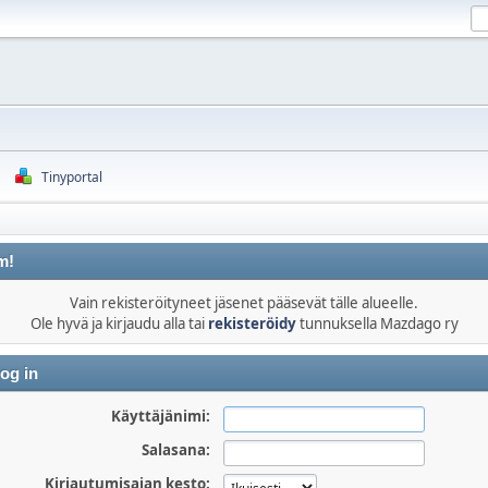
Tinyportal
m!
Vain rekisteröityneet jäsenet pääsevät tälle alueelle.
Ole hyvä ja kirjaudu alla tai
rekisteröidy
tunnuksella Mazdago ry
og in
Käyttäjänimi:
Salasana:
Kirjautumisajan kesto: