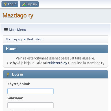
Log in
Sign up
Mazdago ry
Main Menu
Mazdago ry
Keskustelu
►
Huom!
Vain rekisteröityneet jäsenet pääsevät tälle alueelle.
Ole hyvä ja kirjaudu alla tai
rekisteröidy
tunnuksella Mazdago ry
Log in
Käyttäjänimi:
Salasana: