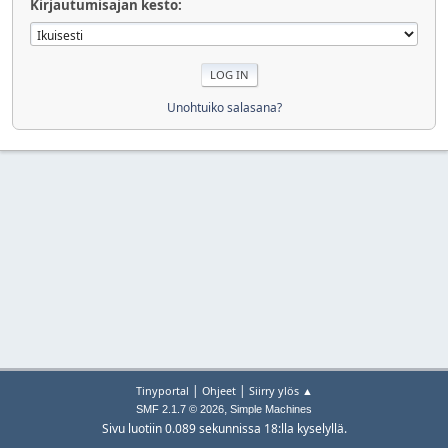
Kirjautumisajan kesto:
Unohtuiko salasana?
|
|
Tinyportal
Ohjeet
Siirry ylös ▲
,
SMF 2.1.7 © 2026
Simple Machines
Sivu luotiin 0.089 sekunnissa 18:lla kyselyllä.