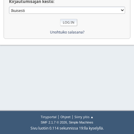
Kirjautumisajan kesto:
Unohtuiko salasana?
|
|
Tinyportal
Ohjeet
Siirry ylös ▲
,
SMF 2.1.7 © 2026
Simple Machines
Sivu luotiin 0.114 sekunnissa 19:lla kyselyllä.