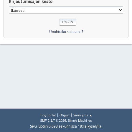
Kirjautumisajan kesto:
Unohtuiko salasana?
|
|
Tinyportal
Ohjeet
Siirry ylös ▲
,
SMF 2.1.7 © 2026
Simple Machines
Sivu luotiin 0.093 sekunnissa 18:lla kyselyllä.