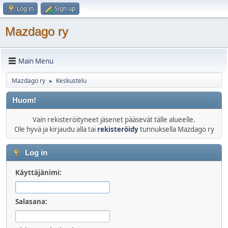
Log in
Sign up
Mazdago ry
Main Menu
Mazdago ry
Keskustelu
►
Huom!
Vain rekisteröityneet jäsenet pääsevät tälle alueelle.
Ole hyvä ja kirjaudu alla tai
rekisteröidy
tunnuksella Mazdago ry
Log in
Käyttäjänimi:
Salasana: