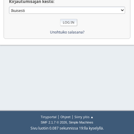
Kirjautumisajan kesto:
Unohtuiko salasana?
|
|
Tinyportal
Ohjeet
Siirry ylös ▲
,
SMF 2.1.7 © 2026
Simple Machines
Sivu luotiin 0.087 sekunnissa 19:lla kyselyllä.