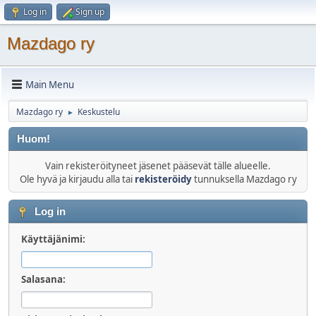
Log in
Sign up
Mazdago ry
Main Menu
Mazdago ry
Keskustelu
►
Huom!
Vain rekisteröityneet jäsenet pääsevät tälle alueelle.
Ole hyvä ja kirjaudu alla tai
rekisteröidy
tunnuksella Mazdago ry
Log in
Käyttäjänimi:
Salasana: