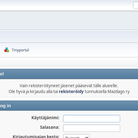
Tinyportal
m!
Vain rekisteröityneet jäsenet pääsevät tälle alueelle.
Ole hyvä ja kirjaudu alla tai
rekisteröidy
tunnuksella Mazdago ry
og in
Käyttäjänimi:
Salasana:
Kirjautumisajan kesto: