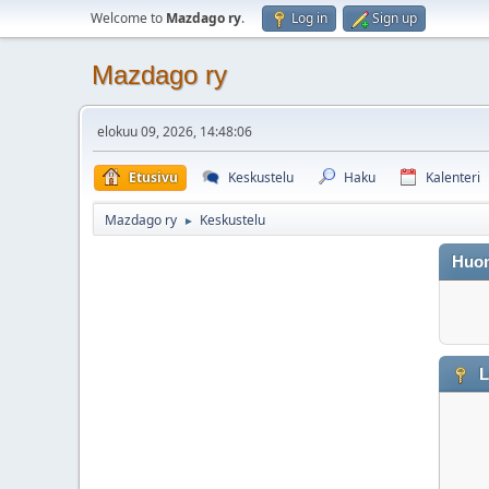
Welcome to
Mazdago ry
.
Log in
Sign up
Mazdago ry
elokuu 09, 2026, 14:48:06
Etusivu
Keskustelu
Haku
Kalenteri
Mazdago ry
Keskustelu
►
Huo
L