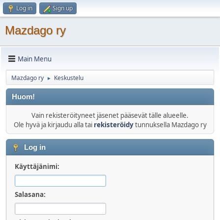
Log in
Sign up
Mazdago ry
Main Menu
Mazdago ry
Keskustelu
►
Huom!
Vain rekisteröityneet jäsenet pääsevät tälle alueelle.
Ole hyvä ja kirjaudu alla tai
rekisteröidy
tunnuksella Mazdago ry
Log in
Käyttäjänimi:
Salasana: