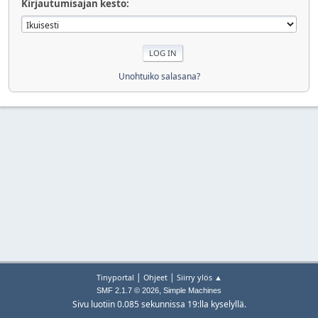
Kirjautumisajan kesto:
Unohtuiko salasana?
|
|
Tinyportal
Ohjeet
Siirry ylös ▲
,
SMF 2.1.7 © 2026
Simple Machines
Sivu luotiin 0.085 sekunnissa 19:lla kyselyllä.