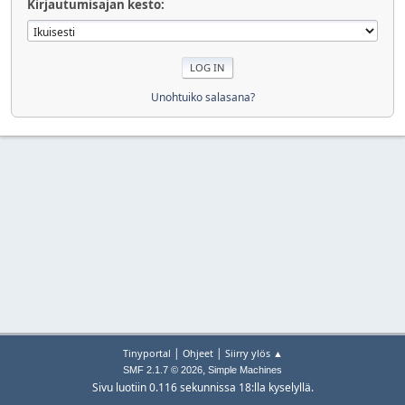
Kirjautumisajan kesto:
Unohtuiko salasana?
|
|
Tinyportal
Ohjeet
Siirry ylös ▲
,
SMF 2.1.7 © 2026
Simple Machines
Sivu luotiin 0.116 sekunnissa 18:lla kyselyllä.