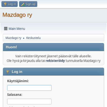
Log in
Sign up
Mazdago ry
Main Menu
Mazdago ry
Keskustelu
►
Huom!
Vain rekisteröityneet jäsenet pääsevät tälle alueelle.
Ole hyvä ja kirjaudu alla tai
rekisteröidy
tunnuksella Mazdago ry
Log in
Käyttäjänimi:
Salasana: