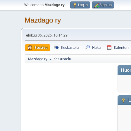
Welcome to
Mazdago ry
.
Log in
Sign up
Mazdago ry
elokuu 06, 2026, 10:14:29
Etusivu
Keskustelu
Haku
Kalenteri
Mazdago ry
Keskustelu
►
Huo
L