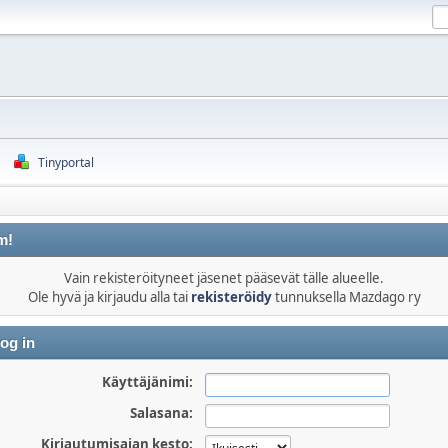
Tinyportal
m!
Vain rekisteröityneet jäsenet pääsevät tälle alueelle.
Ole hyvä ja kirjaudu alla tai
rekisteröidy
tunnuksella Mazdago ry
og in
Käyttäjänimi:
Salasana:
Kirjautumisajan kesto: