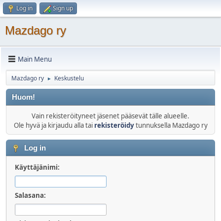
Log in
Sign up
Mazdago ry
Main Menu
Mazdago ry
Keskustelu
►
Huom!
Vain rekisteröityneet jäsenet pääsevät tälle alueelle.
Ole hyvä ja kirjaudu alla tai
rekisteröidy
tunnuksella Mazdago ry
Log in
Käyttäjänimi:
Salasana: