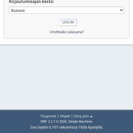
Kirjautumisajan kesto:
Unohtuiko salasana?
|
|
Tinyportal
Ohjeet
Siirry ylös ▲
,
SMF 2.1.7 © 2026
Simple Machines
Sivu luotiin 0.107 sekunnissa 19:lla kyselyllä.