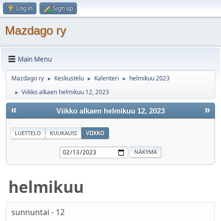
Log in
Sign up
Mazdago ry
Main Menu
Mazdago ry
Keskustelu
Kalenteri
helmikuu 2023
►
►
►
Viikko alkaen helmikuu 12, 2023
►
«
»
Viikko alkaen helmikuu 12, 2023
LUETTELO
KUUKAUSI
VIIKKO
helmikuu
sunnuntai - 12