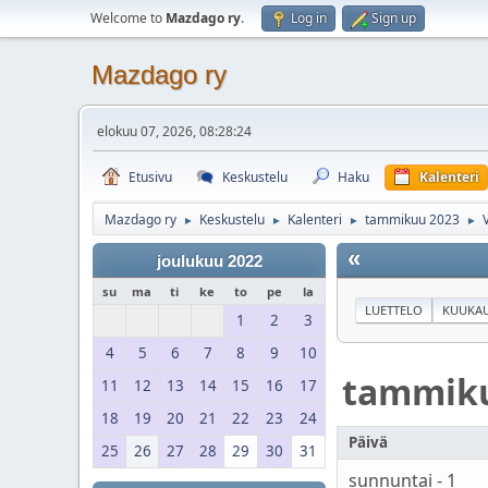
Welcome to
Mazdago ry
.
Log in
Sign up
Mazdago ry
elokuu 07, 2026, 08:28:24
Etusivu
Keskustelu
Haku
Kalenteri
Mazdago ry
Keskustelu
Kalenteri
tammikuu 2023
►
►
►
►
«
joulukuu 2022
su
ma
ti
ke
to
pe
la
LUETTELO
KUUKAU
1
2
3
4
5
6
7
8
9
10
tammik
11
12
13
14
15
16
17
18
19
20
21
22
23
24
Päivä
25
26
27
28
29
30
31
sunnuntai - 1