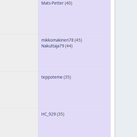
Mats-Petter
(40)
mikkomakinen78
(45)
Nakuttaja79
(44)
teppoteme
(35)
HC_929
(35)