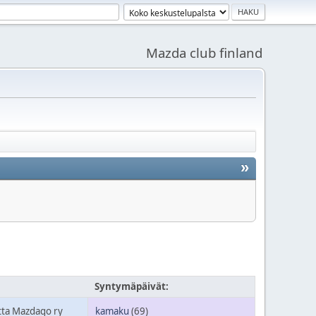
Mazda club finland
»
Syntymäpäivät:
tta Mazdago ry
kamaku
(69)