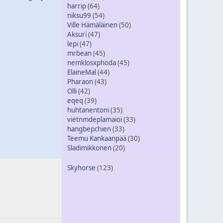
harrip
(64)
niksu99
(54)
Ville Hämäläinen
(50)
Aksuri
(47)
lepi
(47)
mrbean
(45)
nemklosxphoda
(45)
ElaineMal
(44)
Pharaon
(43)
Olli
(42)
eqeq
(39)
huhtanentoni
(35)
vietnmdeplamaioi
(33)
hangbepchien
(33)
Teemu Kankaanpää
(30)
Sladimikkonen
(20)
Skyhorse
(123)