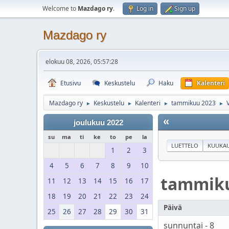
Welcome to
Mazdago ry
.
Log in
Sign up
Mazdago ry
elokuu 08, 2026, 05:57:28
Etusivu
Keskustelu
Haku
Kalenteri
Mazdago ry
Keskustelu
Kalenteri
tammikuu 2023
►
►
►
►
«
joulukuu 2022
su
ma
ti
ke
to
pe
la
LUETTELO
KUUKAU
1
2
3
4
5
6
7
8
9
10
tammik
11
12
13
14
15
16
17
18
19
20
21
22
23
24
Päivä
25
26
27
28
29
30
31
sunnuntai - 8