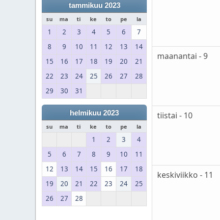
tammikuu 2023
su
ma
ti
ke
to
pe
la
1
2
3
4
5
6
7
8
9
10
11
12
13
14
maanantai - 9
15
16
17
18
19
20
21
22
23
24
25
26
27
28
29
30
31
helmikuu 2023
tiistai - 10
su
ma
ti
ke
to
pe
la
1
2
3
4
5
6
7
8
9
10
11
12
13
14
15
16
17
18
keskiviikko - 11
19
20
21
22
23
24
25
26
27
28