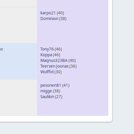
karpo21
(40)
Dominion
(38)
ox
Tony76
(46)
Koppa
(46)
Maqnus323BA
(40)
Teersen Joonas
(36)
Wulffid
(30)
pesonen81
(41)
migge
(38)
Saulikin
(27)