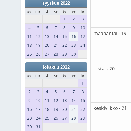
syyskuu 2022
su
ma
ti
ke
to
pe
la
1
2
3
4
5
6
7
8
9
10
maanantai - 19
11
12
13
14
15
16
17
18
19
20
21
22
23
24
25
26
27
28
29
30
lokakuu 2022
tiistai - 20
su
ma
ti
ke
to
pe
la
1
2
3
4
5
6
7
8
9
10
11
12
13
14
15
keskiviikko - 21
16
17
18
19
20
21
22
23
24
25
26
27
28
29
30
31