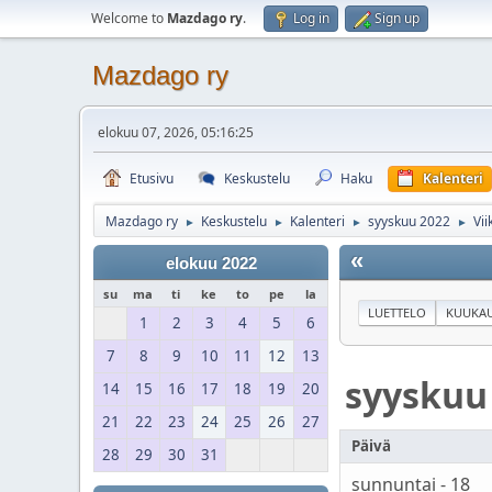
Welcome to
Mazdago ry
.
Log in
Sign up
Mazdago ry
elokuu 07, 2026, 05:16:25
Etusivu
Keskustelu
Haku
Kalenteri
Mazdago ry
Keskustelu
Kalenteri
syyskuu 2022
Vii
►
►
►
►
«
elokuu 2022
su
ma
ti
ke
to
pe
la
LUETTELO
KUUKAU
1
2
3
4
5
6
7
8
9
10
11
12
13
syyskuu
14
15
16
17
18
19
20
21
22
23
24
25
26
27
Päivä
28
29
30
31
sunnuntai - 18