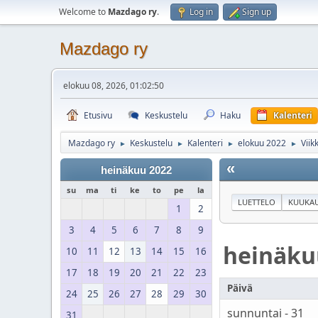
Welcome to
Mazdago ry
.
Log in
Sign up
Mazdago ry
elokuu 08, 2026, 01:02:50
Etusivu
Keskustelu
Haku
Kalenteri
Mazdago ry
Keskustelu
Kalenteri
elokuu 2022
Viik
►
►
►
►
«
heinäkuu 2022
su
ma
ti
ke
to
pe
la
LUETTELO
KUUKAU
1
2
3
4
5
6
7
8
9
heinäku
10
11
12
13
14
15
16
17
18
19
20
21
22
23
Päivä
24
25
26
27
28
29
30
sunnuntai - 31
31