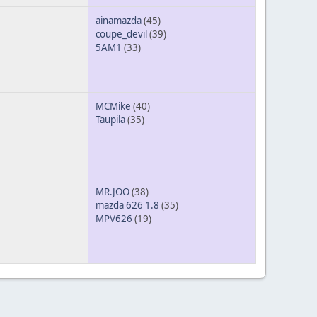
ainamazda
(45)
coupe_devil
(39)
5AM1
(33)
MCMike
(40)
Taupila
(35)
MR.JOO
(38)
mazda 626 1.8
(35)
MPV626
(19)