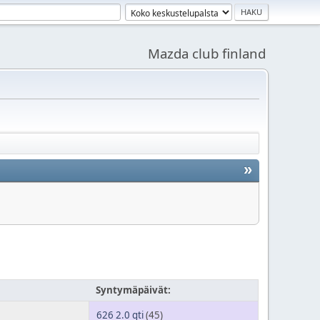
Mazda club finland
»
Syntymäpäivät:
626 2.0 gti
(45)