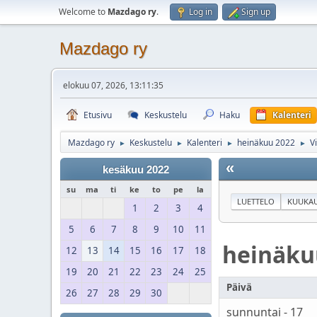
Welcome to
Mazdago ry
.
Log in
Sign up
Mazdago ry
elokuu 07, 2026, 13:11:35
Etusivu
Keskustelu
Haku
Kalenteri
Mazdago ry
Keskustelu
Kalenteri
heinäkuu 2022
V
►
►
►
►
«
kesäkuu 2022
su
ma
ti
ke
to
pe
la
LUETTELO
KUUKAU
1
2
3
4
5
6
7
8
9
10
11
heinäku
12
13
14
15
16
17
18
19
20
21
22
23
24
25
Päivä
26
27
28
29
30
sunnuntai - 17