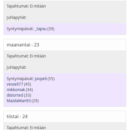
_tapsu
(39)
maanantai - 23
joopeli
(55)
vesseli77
(45)
mikkomak
(34)
distorted
(33)
MazdaMan93
(29)
tiistai - 24