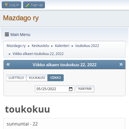
Log in
Sign up
Mazdago ry
Main Menu
Mazdago ry
Keskustelu
Kalenteri
toukokuu 2022
►
►
►
Viikko alkaen toukokuu 22, 2022
►
«
»
Viikko alkaen toukokuu 22, 2022
LUETTELO
KUUKAUSI
VIIKKO
toukokuu
sunnuntai - 22