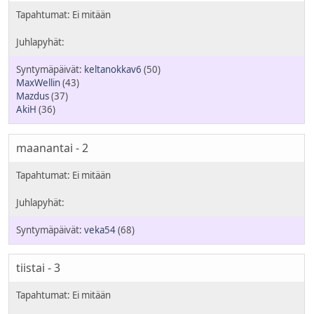
keltanokkav6
(50)
MaxWellin
(43)
Mazdus
(37)
AkiH
(36)
maanantai - 2
veka54
(68)
tiistai - 3