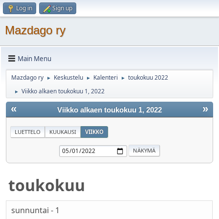
Log in
Sign up
Mazdago ry
Main Menu
Mazdago ry
Keskustelu
Kalenteri
toukokuu 2022
►
►
►
Viikko alkaen toukokuu 1, 2022
►
«
»
Viikko alkaen toukokuu 1, 2022
LUETTELO
KUUKAUSI
VIIKKO
toukokuu
sunnuntai - 1