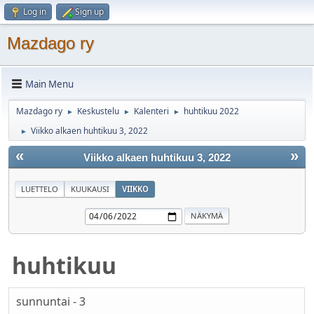
Log in
Sign up
Mazdago ry
Main Menu
Mazdago ry
Keskustelu
Kalenteri
huhtikuu 2022
►
►
►
Viikko alkaen huhtikuu 3, 2022
►
«
»
Viikko alkaen huhtikuu 3, 2022
LUETTELO
KUUKAUSI
VIIKKO
huhtikuu
sunnuntai - 3