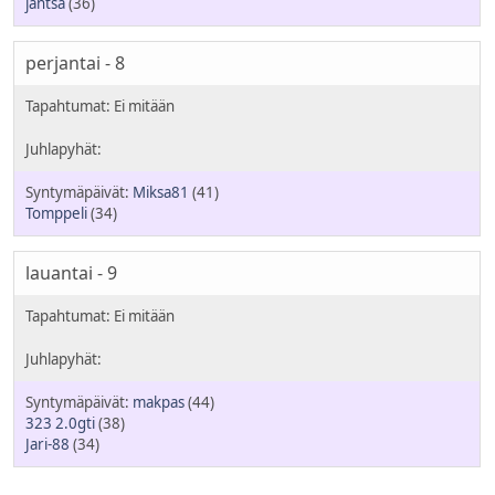
jantsa
(36)
perjantai - 8
Miksa81
(41)
Tomppeli
(34)
lauantai - 9
makpas
(44)
323 2.0gti
(38)
Jari-88
(34)