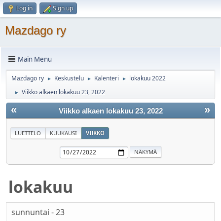
Log in
Sign up
Mazdago ry
Main Menu
Mazdago ry
Keskustelu
Kalenteri
lokakuu 2022
►
►
►
Viikko alkaen lokakuu 23, 2022
►
«
»
Viikko alkaen lokakuu 23, 2022
LUETTELO
KUUKAUSI
VIIKKO
lokakuu
sunnuntai - 23