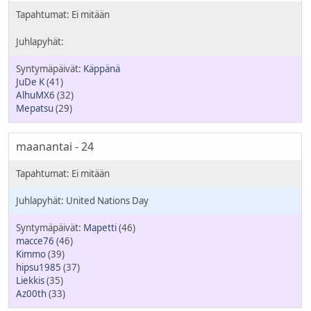
Käppänä
JuDe K
(41)
AlhuMX6
(32)
Mepatsu
(29)
maanantai - 24
United Nations Day
Mapetti
(46)
macce76
(46)
Kimmo
(39)
hipsu1985
(37)
Liekkis
(35)
Az00th
(33)