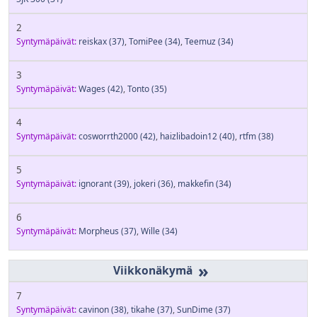
2
Syntymäpäivät:
reiskax
(37)
,
TomiPee
(34)
,
Teemuz
(34)
3
Syntymäpäivät:
Wages
(42)
,
Tonto
(35)
4
Syntymäpäivät:
cosworrth2000
(42)
,
haizlibadoin12
(40)
,
rtfm
(38)
5
Syntymäpäivät:
ignorant
(39)
,
jokeri
(36)
,
makkefin
(34)
6
Syntymäpäivät:
Morpheus
(37)
,
Wille
(34)
»
7
Syntymäpäivät:
cavinon
(38)
,
tikahe
(37)
,
SunDime
(37)