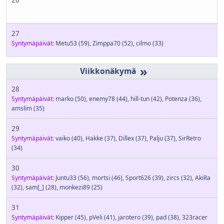
27
Syntymäpäivät:
Metu53
(59)
,
Zimppa70
(52)
,
cilmo
(33)
»
28
Syntymäpäivät:
marko
(50)
,
enemy78
(44)
,
hill-tun
(42)
,
Potenza
(36)
,
amslim
(35)
29
Syntymäpäivät:
vaiko
(40)
,
Hakke
(37)
,
Dillex
(37)
,
Palju
(37)
,
SirRetro
(34)
30
Syntymäpäivät:
Juntu33
(56)
,
mortsi
(46)
,
Sport626
(39)
,
zircs
(32)
,
AkiRa
(32)
,
sam[_]
(28)
,
monkezi89
(25)
31
Syntymäpäivät:
Kipper
(45)
,
pVeli
(41)
,
jarotero
(39)
,
pad
(38)
,
323racer