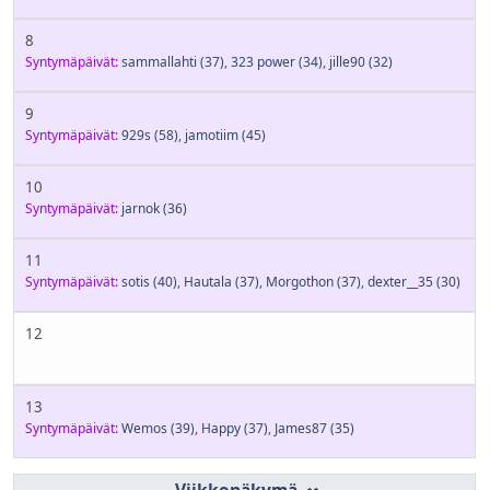
8
Syntymäpäivät:
sammallahti
(37)
,
323 power
(34)
,
jille90
(32)
9
Syntymäpäivät:
929s
(58)
,
jamotiim
(45)
10
Syntymäpäivät:
jarnok
(36)
11
Syntymäpäivät:
sotis
(40)
,
Hautala
(37)
,
Morgothon
(37)
,
dexter__35
(30)
12
13
Syntymäpäivät:
Wemos
(39)
,
Happy
(37)
,
James87
(35)