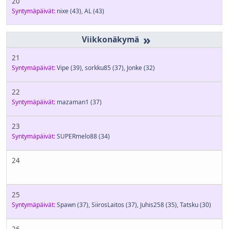
20
Syntymäpäivät:
nixe
(43)
,
AL
(43)
»
21
Syntymäpäivät:
Vipe
(39)
,
sorkku85
(37)
,
Jonke
(32)
22
Syntymäpäivät:
mazaman1
(37)
23
Syntymäpäivät:
SUPERmelo88
(34)
24
25
Syntymäpäivät:
Spawn
(37)
,
SiirosLaitos
(37)
,
Juhis258
(35)
,
Tatsku
(30)
26