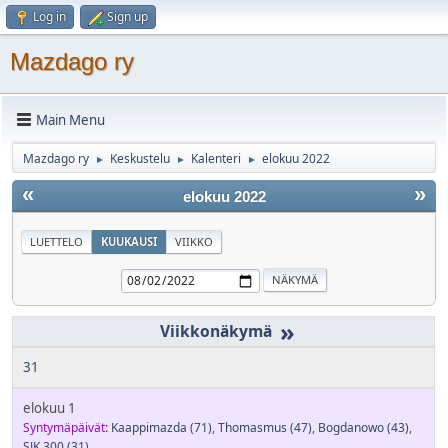
Log in
Sign up
Mazdago ry
Main Menu
Mazdago ry
Keskustelu
Kalenteri
elokuu 2022
►
►
►
«
»
elokuu 2022
LUETTELO
KUUKAUSI
VIIKKO
»
31
elokuu 1
Syntymäpäivät:
Kaappimazda
(71)
,
Thomasmus
(47)
,
Bogdanowo
(43)
,
SJK 300
(31)