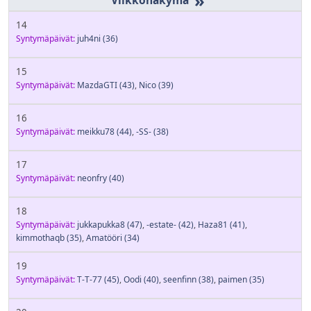
»
14
Syntymäpäivät:
juh4ni
(36)
15
Syntymäpäivät:
MazdaGTI
(43)
,
Nico
(39)
16
Syntymäpäivät:
meikku78
(44)
,
-SS-
(38)
17
Syntymäpäivät:
neonfry
(40)
18
Syntymäpäivät:
jukkapukka8
(47)
,
-estate-
(42)
,
Haza81
(41)
,
kimmothaqb
(35)
,
Amatööri
(34)
19
Syntymäpäivät:
T-T-77
(45)
,
Oodi
(40)
,
seenfinn
(38)
,
paimen
(35)